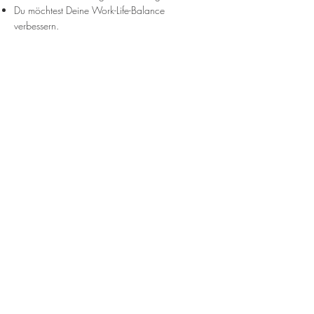
Du möchtest Deine Work-Life-Balance
verbessern.
Ich unterstütze Dich dabei